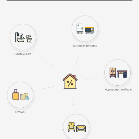
бесплатную консультацию
и убедитесь во всём сами
7
полезных
видов услуг
Полный спектр услуг:
от бесплатного 3D-тура
до отделки «под ключ»/p>
10
небанальных
преимуществ
Например: неограниченное
кол-во корректировок
по 3D-визуализациям
6
выгодных акций,
скидок и бонусов
Для вас работаем,