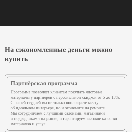
от бесплатного 3D-тура
до сдачи объекта «под ключ»
10
небанальных
преимуществ
Например: сколько угодно
правок
На сэкономленные деньги можно
по 3D-визуализациям
купить
6
выгодных акций,
скидок и бонусов
Партнёрская программа
Мы трудимся для вас,
потому подготовили
Программа позволяет клиентам покупать чистовые
множество акций и бонусов
материалы у партнёров с персональной скидкой от 5 до 15%.
С нашей студией вы не только воплощаете мечту
об идеальном интерьере, но и экономите на ремонте.
хотите узнать
Мы сотрудничаем с лучшими салонами, магазинами
больше о нас?
и подрядчиками на рынке, и гарантируем высокое качество
материалов и услуг.
Посетите наш офис, получите