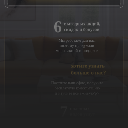
количество правок
по 3D-визуализациям
6
выгодных акций,
скидок и бонусов
Мы работаем для вас,
поэтому придумали
много акций и подарков
хотите узнать
больше о нас?
Посетите наш офис, получите
бесплатную консультацию
и изучите всё вживую/p>
7
полезных
видов услуг
Все услуги в одном месте: