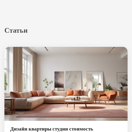
количество правок
по 3D-визуализациям
6
выгодных акций,
скидок и бонусов
Статьи
Мы работаем для вас,
поэтому придумали
много акций и подарков
Дизайн квартиры студии стоимость