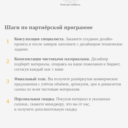
поэтому придумали
множество акций и приятных бонусов
хотите узнать
Шаги по партнёрской программе
больше о нас?
Консультация специалиста.
Закажите создание дизайн-
Приходите в наш офис, получите
проекта и после замеров заполните с дизайнером техническое
бесплатную консультацию
задание.
и всё посмотрите лично
Комплектация чистовыми материалами.
Дизайнер
7
подберёт материалы, опираясь на ваши пожелания и бюджет,
полезных
согласуя каждый шаг с вами.
видов услуг
Финальный этап.
Вы получите развёрнутые коммерческие
Все услуги в одном месте:
предложения с учётом объёмов, артикулов, цен и реквизитов
от бесплатного 3D-тура
салона по всем чистовым материалам.
до сдачи объекта «под ключ»
Персональная скидка.
Покупая материал в указанных
10
салонах, скажите менеджеру, что вы от нас,
небанальных
и получите дополнительную скидку.
преимуществ
К примеру: безлимитное