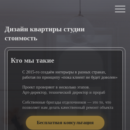
поэтому придумали
множество акций и приятных бонусов
хотите узнать
Дизайн квартиры студии
больше о нас?
стоимость
Приходите в наш офис, получите
бесплатную консультацию
и всё посмотрите лично
Кто мы такие
7
полезных
С 2015-го создаём интерьеры в разных странах,
видов услуг
работая по принципу «пока клиент не будет доволен»
Все услуги в одном месте:
Проект проверяют в несколько этапов.
от бесплатного 3D-тура
Арт-директор, технический директор и прораб
до сдачи объекта «под ключ»
Собственные бригады отделочников — это то, что
10
позволяет нам делать качественный ремонт объекта
небанальных
преимуществ
Бесплатная консультация
К примеру: безлимитное