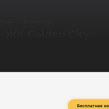
Главная
/
ЖК Golden Сity
ЖК Golden Сity
Бесплатная ко