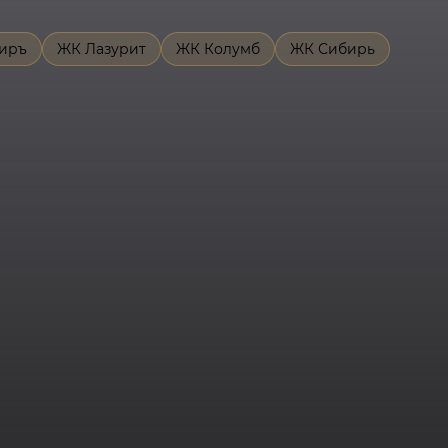
иръ
ЖК Лазурит
ЖК Колумб
ЖК Сибирь