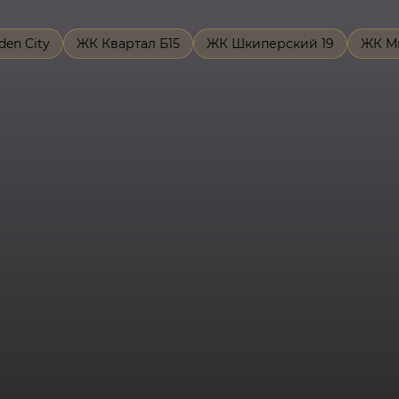
den City
ЖК Квартал Б15
ЖК Шкиперский 19
ЖК М