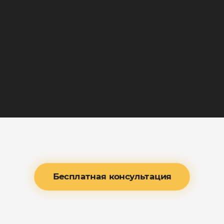
Главная
/
ЖК Миръ
ЖК Миръ
Бесплатная консультация